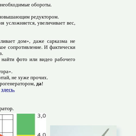
 необходимые обороты.
ы повышающим редуктором.
я усложняется, увеличивает вес,
пливает дом», даже сарказма не
кое сопротивление. И фактически
а.
е найти фото или видео рабочего
тора».
итай, не хуже прочих.
ктрогенератором,
да
!
ь
здесь.
ратор.