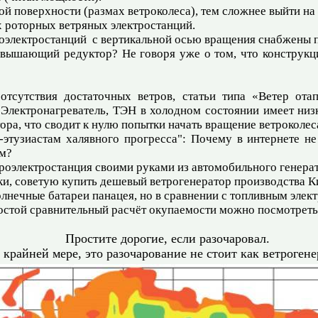
й поверхности (размах ветроколеса), тем сложнее выйти на
 роторных ветряных электростанций.
роэлектростанций с вертикальной осью вращения снабжен
вышающий редуктор? Не говоря уже о том, что конструкци
тсутствия достаточных ветров, статьи типа «Ветер ота
 Электронагреватель, ТЭН в холодном состоянии имеет низ
ора, что сводит к нулю попытки начать вращение ветроколес
-этузиастам халявного прогресса": Почему в интернете н
ём?
троэлектростанция своими руками из автомобильного генера
ки, советую купить дешевый ветрогенератор производства К
олнечные батареи панацея, но в сравнении с топливным эле
стой сравнительный расчёт окупаемости можно посмотрет
Простите дорогие, если разочаровал.
 крайней мере, это разочарование не стоит как ветрогене