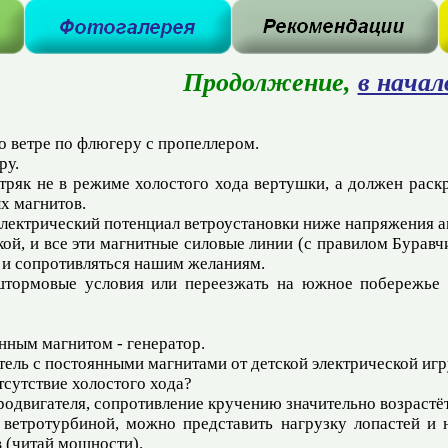
Продолжение,
в начал
о ветре по флюгеру с пропеллером.
ру.
тряк не в режиме холостого хода вертушки, а должен раскр
х магнитов.
а электрический потенциал ветроустановки ниже напряжения 
ой, и все эти магнитные силовые линии (с правилом Буравч
ь и сопротивляться нашим желаниям.
штормовые условия или переезжать на южное побережье 
нным магнитом - генератор.
ель с постоянными магнитами от детской электрической иг
тсутствие холостого хода?
родвигателя, сопротивление кручению значительно возрастёт
 ветротурбиной, можно представить нагрузку лопастей и 
 (читай мощности).