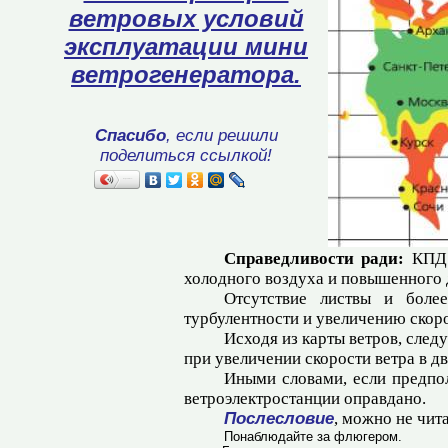
ветровых условий
эксплуатации мини
ветрогенератора.
Спасибо
, если решили
поделиться ссылкой!
Поделиться…
Справедливости ради:
КПД и
холодного воздуха и повышенного д
Отсутствие листвы и более
турбулентности и увеличению скоро
Исходя из карты ветров, след
при увеличении скорости ветра в дв
Иными словами, если предпол
ветроэлектростанции оправдано.
Послесловие
, можно не чита
Понаблюдайте за флюгером.