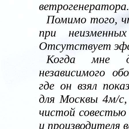
ветрогенератора
Помимо того, ч
при неизменны
Отсутствует эфф
Когда мне д
независимого об
где он взял пока
для Москвы 4м/с,
чистой совестью 
и производителя 