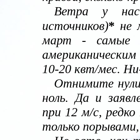
Ветра у на
*
источников)
не м
март - самые 
американически
10-20 квт/мес. Ни
Отнимите нули
ноль. Да и заяв
при 12 м/с, редко
только порывами, 