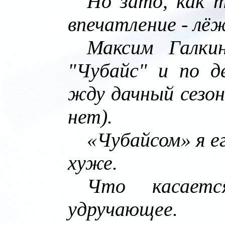
Но зато, как т
впечатление - лёж
Максим Галки
"Чубайс" и по д
жду дачный сезон
нет).
«Чубайсом» я е
хуже.
Что касаетс
удручающее.