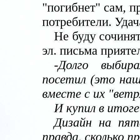
"погибнет" сам, п
потребители. Удач
Не буду сочиня
эл. письма прияте
-Долго выбир
посетил (это наш
вместе с их "вет
И купил в итоге
Дизайн на пят
правда, сколько п