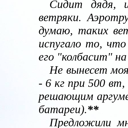
Сидит дядя, 
ветряки. Аэротр
думаю, таких ве
испугало то, что
его "колбасит" на
Не вынесет моя
- 6 кг при 500 вт
решающим аргуме
батареи).
**
Предложили мн