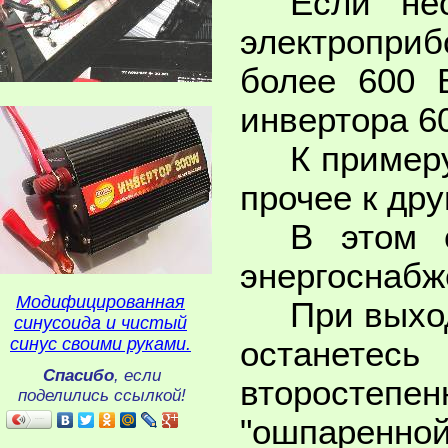
Если не
электроприб
более 600 В
инвертора 6
К пример
прочее к дру
В этом 
энергоснабж
Модифицированная
При выход
синусоида и чистый
синус своими руками.
останетесь
Спасибо
, если
второстепен
поделились ссылкой!
"ошпаренн
Поделиться…