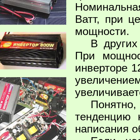
Номинальная
Ватт, при ц
мощности.
В других
При мощнос
инверторе 1
увеличе
увеличивает
Понятно
тенденцию 
написания о