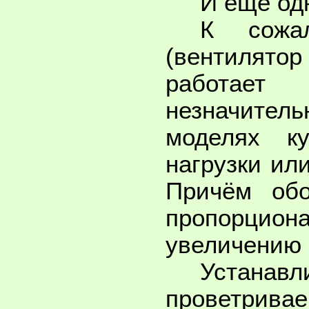
И ещё од
К сожа
(вентилято
работает
незначите
моделях к
нагрузки ил
Причём обо
пропорцион
увеличению 
Устанав
проветрива