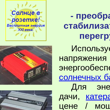
- преобр
стабилиза
перегр
Использ
напряжен
энергоо
солнечных б
Для эне
дачи,
катер
цене / мощ