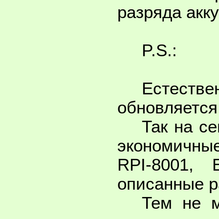
разряда акк
P.S.:
Естеств
обновляется
Так на с
экономичные
RPI-8001, 
описанные р
Тем не м